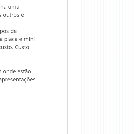
oma uma 
 outros é 
ipos de 
a placa e mini 
usto. Custo 
s onde estão 
apresentações 