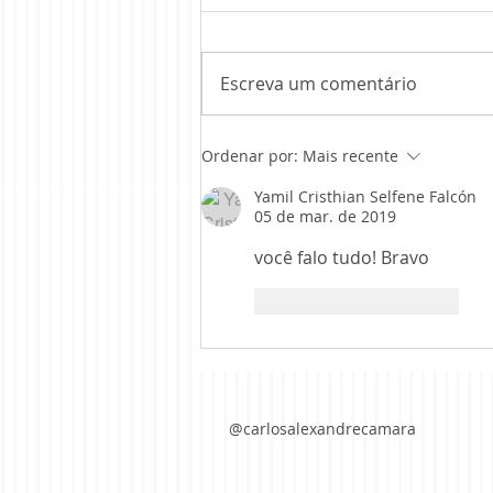
Escreva um comentário
CURSO no Congresso ABOR 2023
Ordenar por:
Mais recente
Yamil Cristhian Selfene Falcón
05 de mar. de 2019
você falo tudo! Bravo
Curtir
Responder
@carlosalexandrecamara