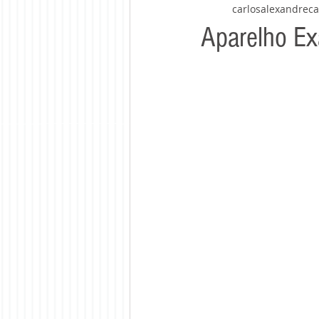
carlosalexandrec
Aparelho E