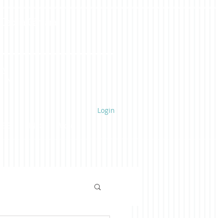
 Cecília Câmara
a
Login
UBE
LINKS
More