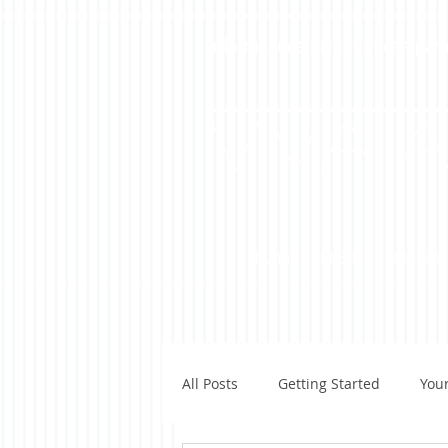
Informações ortodônticas para
Viva 
BLOG
SOBRE
CURSO O
All Posts
Getting Started
You