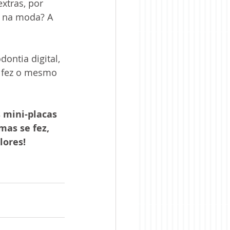
xtras, por 
á na moda? A 
ontia digital, 
á fez o mesmo 
 mini-placas 
as se fez, 
lores!