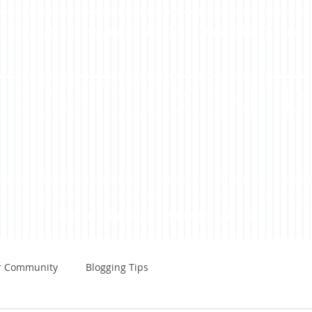
 pacientes e profissionais por Carlos Alexandre Câmara e
a Ortodonti
NLINE FLUXO DO SORRISO 2.O
ARTIGOS E TEMPLATES
YOUT
Acesse E-books e Livro (em LINKS)
r Community
Blogging Tips