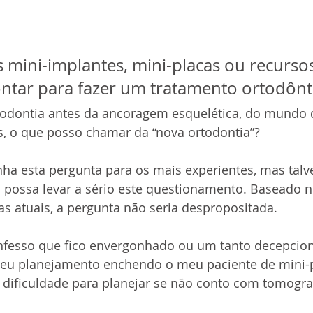
mini-implantes, mini-placas ou recursos 
ontar para fazer um tratamento ortodônt
todontia antes da ancoragem esquelética, do mundo di
s, o que posso chamar da “nova ortodontia”?
nha esta pergunta para os mais experientes, mas talv
 possa levar a sério este questionamento. Baseado n
s atuais, a pergunta não seria despropositada.
nfesso que fico envergonhado ou um tanto decepci
eu planejamento enchendo o meu paciente de mini-p
 dificuldade para planejar se não conto com tomogra