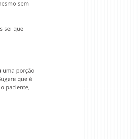
 mesmo sem 
s sei que 
 
u uma porção  
ugere que é 
o paciente, 