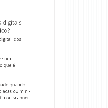
digitais 
ico?
gital, dos 
ez um 
o que é 
onado quando 
lacas ou mini-
fia ou scanner.