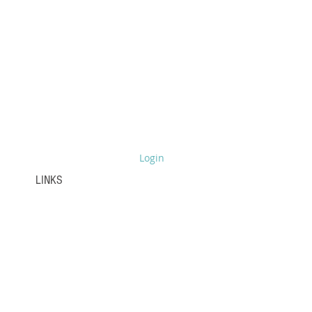
 Cecília Câmara
a
Login
UBE
LINKS
More