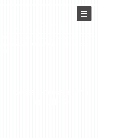
Viva a
Ortodontia
Informações ortodônticas para pacientes e
profissionais por Carlos Alexandre Câmara e Cecília
Câmara
Acesse E-books e Livro
(em LINKS)