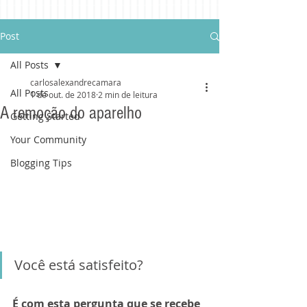
Post
All Posts
carlosalexandrecamara
All Posts
1 de out. de 2018
2 min de leitura
A remoção do aparelho
Getting Started
Your Community
Blogging Tips
Você está satisfeito?
É com esta pergunta que se recebe 