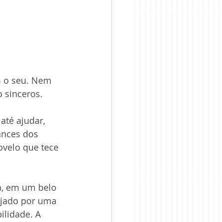
 o seu. Nem 
 sinceros.
até ajudar, 
ances dos 
velo que tece 
a, em um belo 
ejado por uma 
lidade. A 