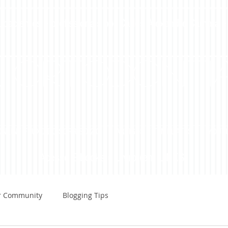
 pacientes e profissionais por Carlos Alexandre Câmara e
a Ortodonti
NLINE FLUXO DO SORRISO 2.O
ARTIGOS E TEMPLATES
YOUT
Acesse E-books e Livro (em LINKS)
r Community
Blogging Tips