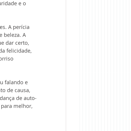
uridade e o 
. A perícia 
 beleza. A 
e dar certo, 
a felicidade, 
orriso 
u falando e 
o de causa, 
dança de auto-
 para melhor, 