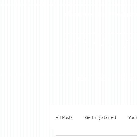
Informações ortodônticas para
Viva 
BLOG
SOBRE
CURSO O
All Posts
Getting Started
You