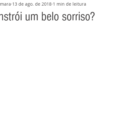
amara
13 de ago. de 2018
1 min de leitura
strói um belo sorriso?