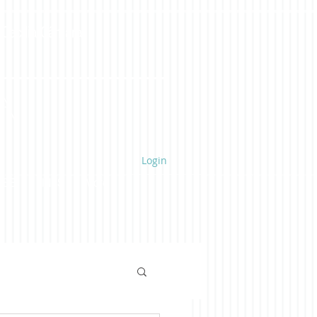
 Cecília Câmara
a
Login
UBE
LINKS
More