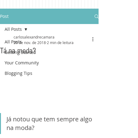
Post
All Posts
carlosalexandrecamara
All Posts
20 de nov. de 2018
2 min de leitura
Tá na moda?
Getting Started
Your Community
Blogging Tips
Já notou que tem sempre algo 
na moda?