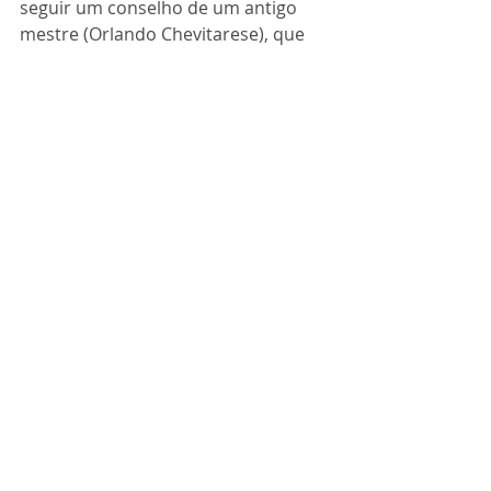
seguir um conselho de um antigo 
mestre (Orlando Chevitarese), que 
usava a seguinte frase com relação 
às modas:
 “Não queira ser o primeiro, 
mas também não deixe para 
ser o último”.
Viva a Ortodontia!
Posts recentes
Ver tudo