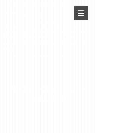
Viva a
Ortodontia
Informações ortodônticas para pacientes e
profissionais por Carlos Alexandre Câmara e Cecília
Câmara
Acesse E-books e Livro
(em LINKS)