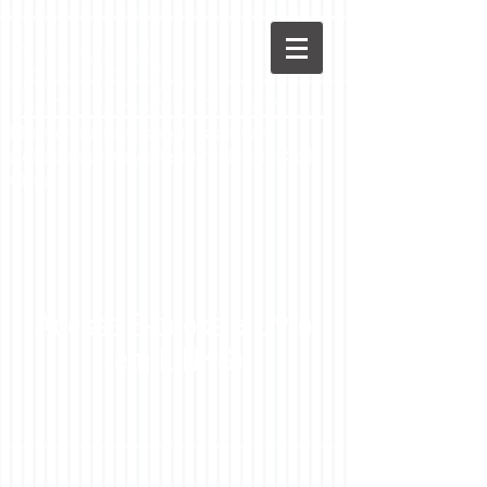
Viva a
Ortodontia
Informações ortodônticas para pacientes e
profissionais por Carlos Alexandre Câmara e Cecília
Câmara
Acesse E-books e Livro
(em LINKS)