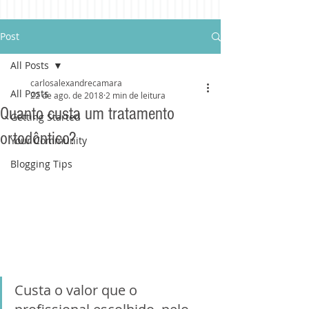
Post
All Posts
carlosalexandrecamara
All Posts
22 de ago. de 2018
2 min de leitura
Quanto custa um tratamento
Getting Started
ortodôntico?
Your Community
Blogging Tips
Custa o valor que o 