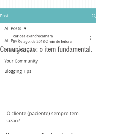
Post
All Posts
carlosalexandrecamara
All Posts
27 de ago. de 2018
2 min de leitura
Comunicação: o item fundamental.
Getting Started
Your Community
Blogging Tips
 O cliente (paciente) sempre tem 
razão?