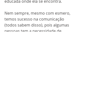
educada onde ela se encontra.
Nem sempre, mesmo com esmero, 
temos sucesso na comunicação 
(todos sabem disso), pois algumas 
pessoas tem a necessidade de 
provarem ao mundo que estão 
sempre certas independentemente 
do ambiente ou da pessoa com que 
estejam falando. Neste caso, o jeito é 
aproveitar para adquirir experiência, 
fazer o máximo e reconhecer que 
apesar da Ortodontia ser a melhor 
profissão do mundo, nem tudo é 
perfeito.
Viva a Ortodontia!