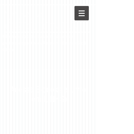
Viva a
Ortodontia
Informações ortodônticas para pacientes e
profissionais por Carlos Alexandre Câmara e Cecília
Câmara
Acesse E-books e Livro
(em LINKS)