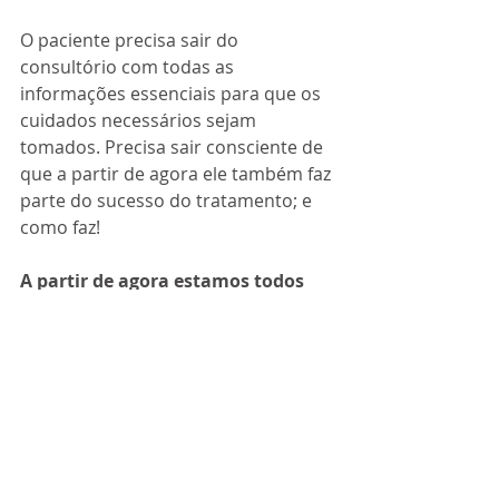
O paciente precisa sair do 
consultório com todas as 
informações essenciais para que os 
cuidados necessários sejam 
tomados. Precisa sair consciente de 
que a partir de agora ele também faz 
parte do sucesso do tratamento; e 
como faz!
A partir de agora estamos todos 
unidos no objetivo maior: um 
sorriso lindo e saudável! Vamos 
em frente que uma boa jornada 
nos espera...
Viva a Ortodontia!