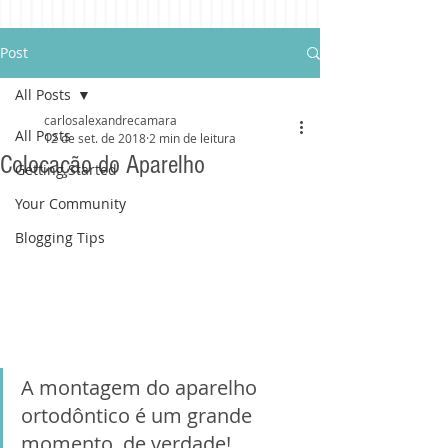
Post
All Posts
carlosalexandrecamara
All Posts
12 de set. de 2018
2 min de leitura
Colocação do Aparelho
Getting Started
Your Community
Blogging Tips
A montagem do aparelho 
ortodôntico é um grande 
momento, de verdade! 