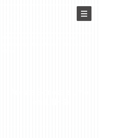
Viva a
Ortodontia
Informações ortodônticas para pacientes e
profissionais por Carlos Alexandre Câmara e Cecília
Câmara
Acesse E-books e Livro
(em LINKS)